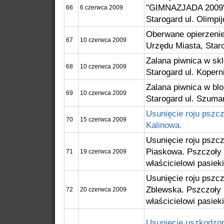
"GIMNAZJADA 2009" 
66
6 czerwca 2009
Starogard ul. Olimpi
Oberwane opierzeni
67
10 czerwca 2009
Urzędu Miasta, Star
Zalana piwnica w sk
68
10 czerwca 2009
Starogard ul. Kopern
Zalana piwnica w bl
69
10 czerwca 2009
Starogard ul. Szuma
Usunięcie roju pszcz
70
15 czerwca 2009
Kalinowa.
Usunięcie roju pszcz
Piaskowa. Pszczoły
71
19 czerwca 2009
właścicielowi pasieki
Usunięcie roju pszcz
Zblewska. Pszczoły
72
20 czerwca 2009
właścicielowi pasieki
Usunięcie uszkodzo