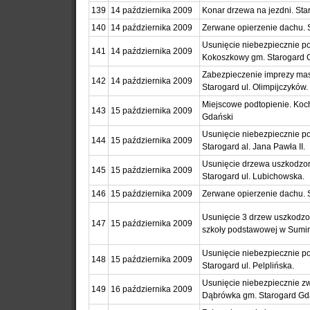
139
14 października 2009
Konar drzewa na jezdni. Star
140
14 października 2009
Zerwane opierzenie dachu. S
Usunięcie niebezpiecznie p
141
14 października 2009
Kokoszkowy gm. Starogard 
Zabezpieczenie imprezy ma
142
14 października 2009
Starogard ul. Olimpijczyków.
Miejscowe podtopienie. Koc
143
15 października 2009
Gdański
Usunięcie niebezpiecznie p
144
15 października 2009
Starogard al. Jana Pawła II.
Usunięcie drzewa uszkodzon
145
15 października 2009
Starogard ul. Lubichowska.
146
15 października 2009
Zerwane opierzenie dachu. S
Usunięcie 3 drzew uszkodzon
147
15 października 2009
szkoły podstawowej w Sumin
Usunięcie niebezpiecznie p
148
15 października 2009
Starogard ul. Pelplińska.
Usunięcie niebezpiecznie zw
149
16 października 2009
Dąbrówka gm. Starogard Gd