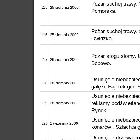
Pożar suchej trawy. 
115
25 sierpnia 2009
Pomorska.
Pożar suchej trawy. 
116
25 sierpnia 2009
Owidzka.
Pożar stogu słomy.
117
26 sierpnia 2009
Bobowo.
Usunięcie niebezpie
118
28 sierpnia 2009
gałęzi. Bączek gm. S
Usunięcie niebezpiec
reklamy podświetlane
119
28 sierpnia 2009
Rynek.
Usunięcie niebezpie
120
1 września 2009
konarów . Szlachta 
Usunięcie drzewa p