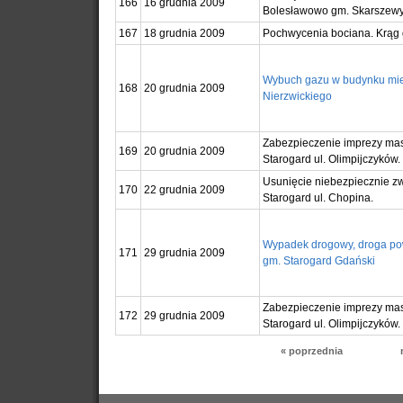
166
16 grudnia 2009
Bolesławowo gm. Skarszewy
167
18 grudnia 2009
Pochwycenia bociana. Krąg 
Wybuch gazu w budynku mies
168
20 grudnia 2009
Nierzwickiego
Zabezpieczenie imprezy ma
169
20 grudnia 2009
Starogard ul. Olimpijczyków.
Usunięcie niebezpiecznie zw
170
22 grudnia 2009
Starogard ul. Chopina.
Wypadek drogowy, droga pow
171
29 grudnia 2009
gm. Starogard Gdański
Zabezpieczenie imprezy ma
172
29 grudnia 2009
Starogard ul. Olimpijczyków.
« poprzednia