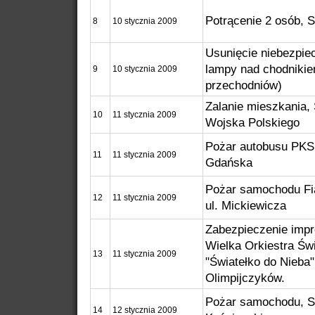
Potrącenie 2 osób, S
8
10 stycznia 2009
Usunięcie niebezpiec
lampy nad chodnikie
9
10 stycznia 2009
przechodniów)
Zalanie mieszkania, 
10
11 stycznia 2009
Wojska Polskiego
Pożar autobusu PKS,
11
11 stycznia 2009
Gdańska
Pożar samochodu Fia
12
11 stycznia 2009
ul. Mickiewicza
Zabezpieczenie imp
Wielka Orkiestra Św
13
11 stycznia 2009
"Światełko do Nieba" 
Olimpijczyków.
Pożar samochodu, St
14
12 stycznia 2009