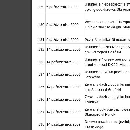
Usunięcie niebezpiecznie z
129
5 października 2009
pękniętego drzewa. Starogar
Wypadek drogowy - TIR wpad
130
5 października 2009
Lipinki Szlacheckie gm. Sta
131
9 października 2009
Pożar śmietnika. Starogard 
Usunięcie uszkodzonego drz
132
14 października 2009
gm. Starogard Gdański
Usunięcie 4 drzew powalony
133
14 października 2009
drogi krajowej DK 22. Mira
Usunięcie drzewa powalonego
134
14 października 2009
Tczewska
Zerwany dach z budynku mi
135
14 października 2009
gm. Starogard Gdański
Zerwany dach z budynku hurt
136
14 października 2009
Owidzka.
Zerwane pokrycie dachowe i
137
14 października 2009
Starogard ul Rynek
Drzewo powalone na jezdnię.
138
14 października 2009
Krasickiego