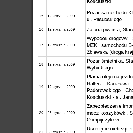
Kościuszki
Pożar samochodu KI
15
12 stycznia 2009
ul. Piłsudskiego
Zalana piwnica, Star
16
12 stycznia 2009
Wypadek drogowy - 
MZK i samochodu Sko
17
12 stycznia 2009
Zblewska (droga kra
Pożar śmietnika, Sta
18
12 stycznia 2009
Wybickiego
Plama oleju na jezdni
Hallera - Kanałowa -
19
12 stycznia 2009
Paderewskiego - Cho
Kościuszki - al. Jana
Zabezpieczenie imp
mecz koszykówki, St
20
26 stycznia 2009
Olimpijczyków.
Usunięcie niebezpie
21
30 stycznia 2009