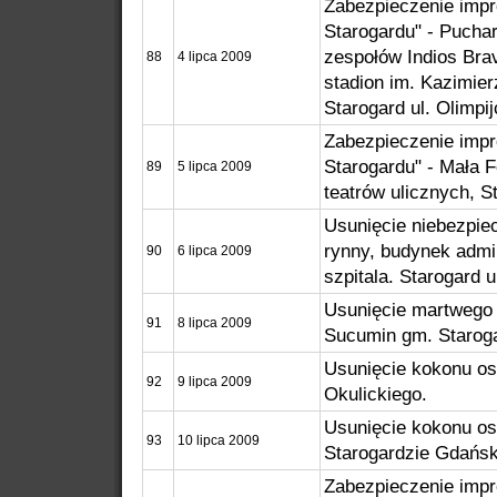
Zabezpieczenie imp
Starogardu" - Puchar
zespołów Indios Bra
88
4 lipca 2009
stadion im. Kazimie
Starogard ul. Olimpi
Zabezpieczenie imp
Starogardu" - Mała F
89
5 lipca 2009
teatrów ulicznych, S
Usunięcie niebezpie
rynny, budynek admi
90
6 lipca 2009
szpitala. Starogard 
Usunięcie martwego 
91
8 lipca 2009
Sucumin gm. Starog
Usunięcie kokonu os.
92
9 lipca 2009
Okulickiego.
Usunięcie kokonu os
93
10 lipca 2009
Starogardzie Gdańs
Zabezpieczenie imp