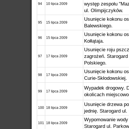
występ zespołu "Ma
94
10 lipca 2009
ul. Olimpijczyków.
Usunięcie kokonu os.
95
15 lipca 2009
Balewskiego.
Usunięcie kokonu os.
96
15 lipca 2009
Kołłątaja.
Usunięcie roju pszcz
zagrożeń. Starogard
97
17 lipca 2009
Polskiego.
Usunięcie kokonu os.
98
17 lipca 2009
Curie-Skłodowskiej.
Wypadek drogowy. D
99
17 lipca 2009
okolicach miejscowo
Usunięcie drzewa p
100
18 lipca 2009
jednię. Starogard ul
Wypomowanie wody z
101
18 lipca 2009
Starogard ul. Parkow