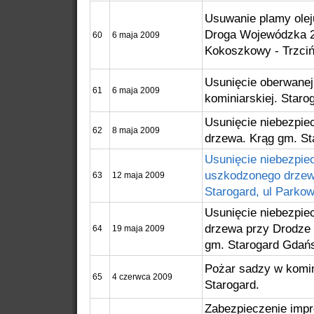
Usuwanie plamy ole
Droga Wojewódzka 2
60
6 maja 2009
Kokoszkowy - Trzci
Usunięcie oberwanej
61
6 maja 2009
kominiarskiej. Staro
Usunięcie niebezpie
62
8 maja 2009
drzewa. Krąg gm. St
Usunięcie niebezpie
uszkodzonego drzew
63
12 maja 2009
Starogard, ul Parkow
Usunięcie niebezpie
drzewa przy Drodze 
64
19 maja 2009
gm. Starogard Gdań
Pożar sadzy w komin
65
4 czerwca 2009
Starogard.
Zabezpieczenie imp