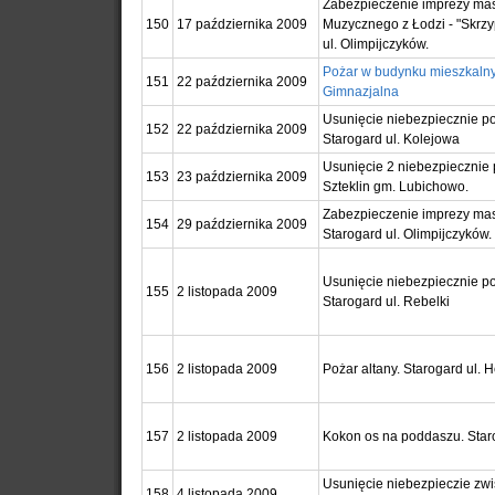
Zabezpieczenie imprezy mas
150
17 października 2009
Muzycznego z Łodzi - "Skrzy
ul. Olimpijczyków.
Pożar w budynku mieszkalny
151
22 października 2009
Gimnazjalna
Usunięcie niebezpiecznie p
152
22 października 2009
Starogard ul. Kolejowa
Usunięcie 2 niebezpiecznie
153
23 października 2009
Szteklin gm. Lubichowo.
Zabezpieczenie imprezy ma
154
29 października 2009
Starogard ul. Olimpijczyków.
Usunięcie niebezpiecznie p
155
2 listopada 2009
Starogard ul. Rebelki
156
2 listopada 2009
Pożar altany. Starogard ul.
157
2 listopada 2009
Kokon os na poddaszu. Staro
Usunięcie niebezpieczie zw
158
4 listopada 2009