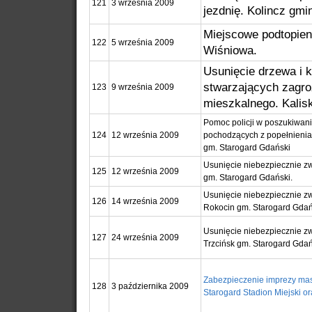
121
3 września 2009
jezdnię. Kolincz gmi
Miejscowe podtopieni
122
5 września 2009
Wiśniowa.
Usunięcie drzewa i 
stwarzających zagro
123
9 września 2009
mieszkalnego. Kalis
Pomoc policji w poszukiwan
124
12 września 2009
pochodzących z popełnienia
gm. Starogard Gdański
Usunięcie niebezpiecznie z
125
12 września 2009
gm. Starogard Gdański.
Usunięcie niebezpiecznie z
126
14 września 2009
Rokocin gm. Starogard Gdań
Usunięcie niebezpiecznie z
127
24 września 2009
Trzcińsk gm. Starogard Gdań
Zabezpieczenie imprezy mas
128
3 października 2009
Starogard Stadion Miejski o