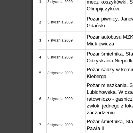
mecz koszykówki, St
1
3 stycznia 2009
Olimpijczyków.
Pożar piwnicy, Jano
2
5 stycznia 2009
Gdański
Pożar autobusu MZK,
3
7 stycznia 2009
Mickiewicza
Pożar śmietnika, Sta
4
8 stycznia 2009
Odzyskania Niepodle
Pożar sadzy w komini
5
8 stycznia 2009
Kleberga
Pożar mieszkania, St
Lubichowska. W czas
ratowniczo - gaśnic
6
8 stycznia 2009
zwłoki jednego z lok
zaczadzeniu.
Pożar śmietnika, Sta
7
9 stycznia 2009
Pawła II