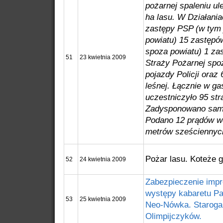
pożarnej spaleniu ul
ha lasu. W Działania
zastępy PSP (w tym
powiatu) 15 zastęp
spoza powiatu) 1 za
51
23 kwietnia 2009
Straży Pożarnej spo
pojazdy Policji oraz
leśnej. Łącznie w ga
uczestniczyło 95 st
Zadysponowano samo
Podano 12 prądów w
metrów sześciennych
Pożar lasu. Koteże 
52
24 kwietnia 2009
Zabezpieczenie imp
występy kabaretu Pa
53
25 kwietnia 2009
Neo-Nówka. Starogar
Olimpijczyków.