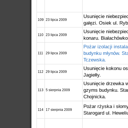
Usunięcie niebezpie
109
23 lipca 2009
gałęzi. Osiek ul. Ry
Usunięcie niebezpie
110
23 lipca 2009
konaru. Białachówko
Pożar izolacji instal
budynku młynów. Sta
111
29 lipca 2009
Tczewska.
Usunięcie kokonu os.
112
29 lipca 2009
Jagiełły.
Usunięcie drzewka w
gzyms budynku. Star
113
5 sierpnia 2009
Chojnicka.
Pożar rżyska i słom
114
17 sierpnia 2009
Starogard ul. Heweli