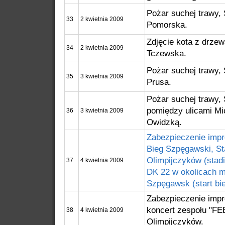
Pożar suchej trawy, 
33
2 kwietnia 2009
Pomorska.
Zdjęcie kota z drzew
34
2 kwietnia 2009
Tczewska.
Pożar suchej trawy, 
35
3 kwietnia 2009
Prusa.
Pożar suchej trawy, 
pomiędzy ulicami Mi
36
3 kwietnia 2009
Owidzką.
Zabezpieczenie imp
Bieg Szpęgawski, Sta
Olimpijczyków (stad
37
4 kwietnia 2009
DK 22 w okolicach m
Szpęgawsk (start bi
Zabezpieczenie imp
koncert zespołu "FEE
38
4 kwietnia 2009
Olimpijczyków.