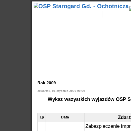
Wyjazdy
Start
Aktualności
Kontakty
Popularne
Nasze samochody
Nasze OSP
Info
Rok 2009
czwartek, 01 stycznia 2009 00:00
Wykaz wszystkich wyjazdów OSP St
Zdarz
Lp
Data
Zabezpieczenie imp