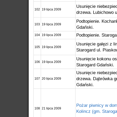
Usunięcie niebezpie
102
19 lipca 2009
drzewa. Lubichowo u
Podtopienie. Kochan
103
19 lipca 2009
Gdański.
Podtopienie. Staroga
104
19 lipca 2009
Usunięcie gałęzi z li
105
19 lipca 2009
Starogard ul. Piasko
Usunięcie kokonu o
106
19 lipca 2009
Starogard Gdański.
Usunięcie niebezpie
drzewa. Dąbrówka g
107
20 lipca 2009
Gdański.
Pożar piwnicy w dom
108
21 lipca 2009
Kolincz (gm. Staroga