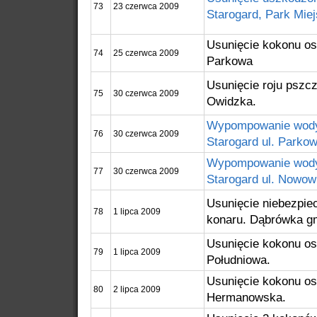
73
23 czerwca 2009
Starogard, Park Miej
Usunięcie kokonu os.
74
25 czerwca 2009
Parkowa
Usunięcie roju pszcz
75
30 czerwca 2009
Owidzka.
Wypompowanie wody 
76
30 czerwca 2009
Starogard ul. Parkow
Wypompowanie wody 
77
30 czerwca 2009
Starogard ul. Nowow
Usunięcie niebezpie
78
1 lipca 2009
konaru. Dąbrówka g
Usunięcie kokonu os.
79
1 lipca 2009
Południowa.
Usunięcie kokonu os.
80
2 lipca 2009
Hermanowska.