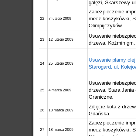
gałęzi, Skarszewy u
Zabezpieczenie imp
mecz koszykówki, St
22
7 lutego 2009
Olimpijczyków.
Usuwanie niebezpie
23
12 lutego 2009
drzewa. Koźmin gm.
Usuwanie plamy ole
24
25 lutego 2009
Starogard, ul. Kolejo
Usuwanie niebezpie
drzewa. Stara Jani
25
4 marca 2009
Graniczne.
Zdjęcie kota z drzew
26
18 marca 2009
Gdańska.
Zabezpieczenie imp
mecz koszykówki, St
27
18 marca 2009