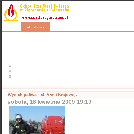
Start
Wyjazdy
Kontakty
Nasza galeria
Aktualności
Popularne
Nasze samochody
Nasze OSP
Info
Wyciek paliwa - al. Armii Krajowej.
sobota, 18 kwietnia 2009 19:19