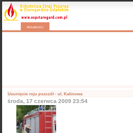
Start
Wyjazdy
Kontakty
Nasza galeria
Aktualności
Popularne
Nasze samochody
Nasze OSP
Info
Usunięcie roju pszczół - ul. Kalinowa
środa, 17 czerwca 2009 23:54