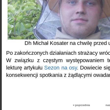
Dh Michał Kosater na chwilę przed u
Po zakończonych działaniach strażacy wrócil
W związku z częstym występowaniem te
lekturę artykułu
Sezon na osy
. Dowiecie si
konsekwencji spotkania z żądlącymi owada
« poprzednia
nas