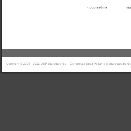
« poprzednia
nas
Copyright © 2005 - 2022 OSP Starogard Gd. - Ochotnicza Straż Pożarna w Starogardzie G