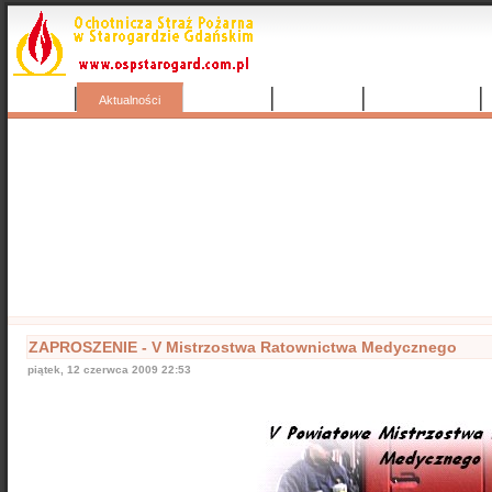
Start
Wyjazdy
Kontakty
Nasza galeria
Aktualności
Popularne
Nasze samochody
Nasze OSP
Info
ZAPROSZENIE - V Mistrzostwa Ratownictwa Medycznego
piątek, 12 czerwca 2009 22:53