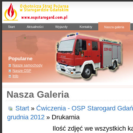
Start
Aktualności
Wyjazdy
Kontakty
Nasza galeria
Popularne
Nasze samochody
Nasze OSP
Info
Nasza Galeria
Start
»
Ćwiczenia - OSP Starogard Gdań
grudnia 2012
» Drukarnia
Ilość zdjęć we wszystkich k