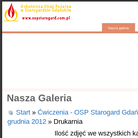
Start
Aktualności
Wyjazdy
Kontakty
Nasza galeria
Popularne
Nasze samochody
Nasze OSP
Info
Nasza Galeria
Start
»
Ćwiczenia - OSP Starogard Gdań
grudnia 2012
» Drukarnia
Ilość zdjęć we wszystkich k