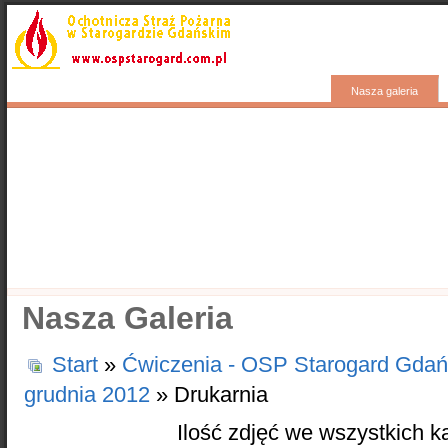
Start
Aktualności
Wyjazdy
Kontakty
Nasza galeria
Popularne
Nasze samochody
Nasze OSP
Info
Nasza Galeria
Start
»
Ćwiczenia - OSP Starogard Gdań
grudnia 2012
» Drukarnia
Ilość zdjęć we wszystkich k