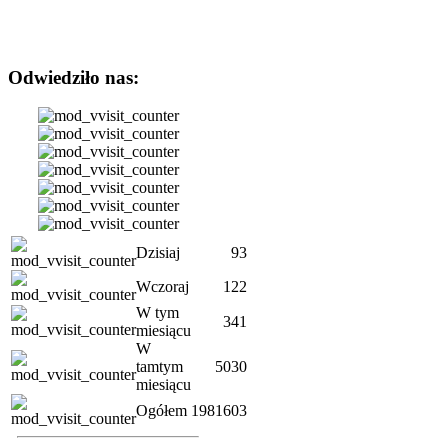
Odwiedziło nas:
Dzisiaj
93
Wczoraj
122
W tym
341
miesiącu
W
tamtym
5030
miesiącu
Ogółem
1981603