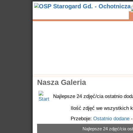
Start
Aktualności
Wyjazdy
Kontakty
Popularne
Nasze samochody
Nasze OSP
Info
Nasza Galeria
Najlepsze 24 zdjęć/cia ostatnio dod
Ilość zdjęć we wszystkich k
Przeboje:
Ostatnio dodane
Najlepsze 24 zdjęć/cia os