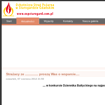
Start
Wyjazdy
Kontakty
Nasza galeria
Aktualności
Popularne
Nasze samochody
Nasze OSP
Info
Strażacy ze .............. proszą Was o wsparcie....
czwartek, 07 czerwca 2012 21:50
.... w konkursie Dziennika Bałtyckiego na najp