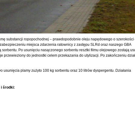
plamę substancji ropopochodnej – prawdopodobnie oleju napędowego o szerokości 
 Po zabezpieczeniu miejsca zdarzenia ratownicy z zastępu SLRd oraz naszego GBA
 sorbentu. Po usunięciu nasączonego sorbentu resztki filmu olejowego zostają us
e przewieziony do jednostki celem przekazania do utylizacji. Po zakończeniu dzia
Do usunięcia plamy zużyto 100 kg sorbentu oraz 10 litrów dyspergentu. Działania
i środki: