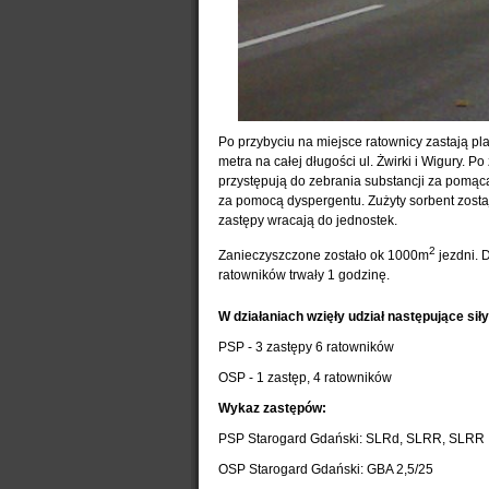
Po przybyciu na miejsce ratownicy zastają 
metra na całej długości ul. Żwirki i Wigury.
przystępują do zebrania substancji za pomącą
za pomocą dyspergentu. Zużyty sorbent zostaj
zastępy wracają do jednostek.
2
Zanieczyszczone zostało ok 1000m
jezdni. 
ratowników trwały 1 godzinę.
W działaniach wzięły udział następujące siły 
PSP - 3 zastępy 6 ratowników
OSP - 1 zastęp, 4 ratowników
Wykaz zastępów:
PSP Starogard Gdański: SLRd, SLRR, SLRR
OSP Starogard Gdański: GBA 2,5/25