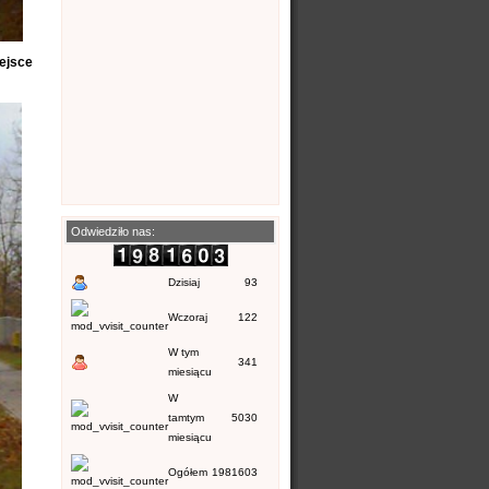
iejsce
Odwiedziło nas:
Dzisiaj
93
Wczoraj
122
W tym
341
miesiącu
W
tamtym
5030
miesiącu
Ogółem
1981603