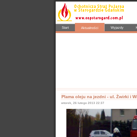
Start
Wyjazdy
Aktualności
Popularne
Nasze samochody
Nasze OSP
Info
Plama oleju na jezdni - ul. Żwirki i 
wtorek, 26 lutego 2013 22:37