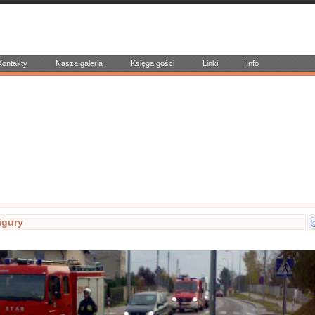
Kontakty
Nasza galeria
Księga gości
Linki
Info
Wigury