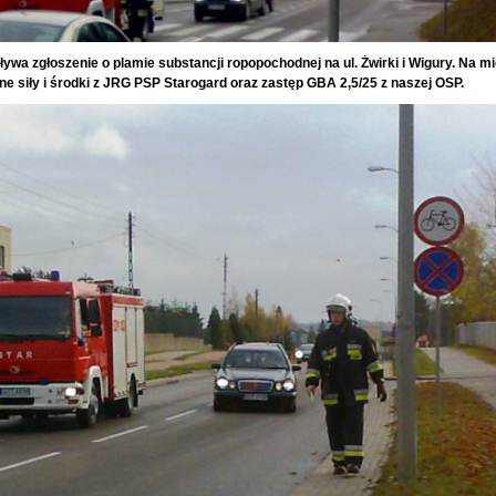
ływa zgłoszenie o plamie substancji ropopochodnej na ul. Żwirki i Wigury. Na m
e siły i środki z JRG PSP Starogard oraz zastęp GBA 2,5/25 z naszej OSP.