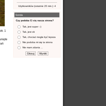
Użytkowników (ostatnie 20 min.): 4
Sonda
Czy podoba Ci się nasza strona?
Tak, jest super :-)
ok. 1
Tak, jest ok
Tak, chociaż mogła być lepsza
unięte
Nie podoba mi się ta strona
łań
Nie mam zdania ...