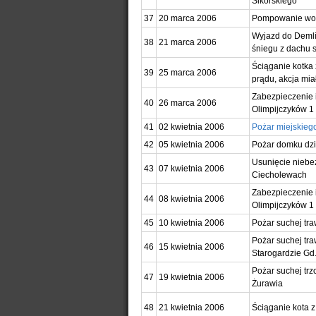
Sikorskiego
37
20 marca 2006
Pompowanie wody
Wyjazd do Demli
38
21 marca 2006
śniegu z dachu 
Ściąganie kotka 
39
25 marca 2006
prądu, akcja mia
Zabezpieczenie 
40
26 marca 2006
Olimpijczyków 1
41
02 kwietnia 2006
Pożar miejskieg
42
05 kwietnia 2006
Pożar domku dzi
Usunięcie niebe
43
07 kwietnia 2006
Ciecholewach
Zabezpieczenie 
44
08 kwietnia 2006
Olimpijczyków 1
45
10 kwietnia 2006
Pożar suchej tr
Pożar suchej tra
46
15 kwietnia 2006
Starogardzie Gd
Pożar suchej tr
47
19 kwietnia 2006
Żurawia
48
21 kwietnia 2006
Ściąganie kota 