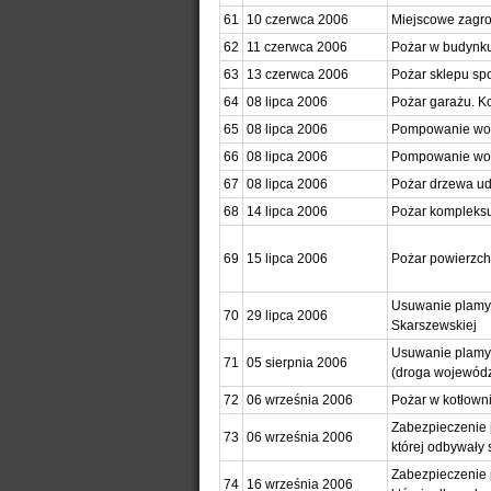
61
10 czerwca 2006
Miejscowe zagro
62
11 czerwca 2006
Pożar w budynku
63
13 czerwca 2006
Pożar sklepu sp
64
08 lipca 2006
Pożar garażu. K
65
08 lipca 2006
Pompowanie wody
66
08 lipca 2006
Pompowanie wody
67
08 lipca 2006
Pożar drzewa u
68
14 lipca 2006
Pożar kompleksu
69
15 lipca 2006
Pożar powierzch
Usuwanie plamy o
70
29 lipca 2006
Skarszewskiej
Usuwanie plamy o
71
05 sierpnia 2006
(droga wojewód
72
06 września 2006
Pożar w kotłown
Zabezpieczenie 
73
06 września 2006
której odbywały 
Zabezpieczenie 
74
16 września 2006