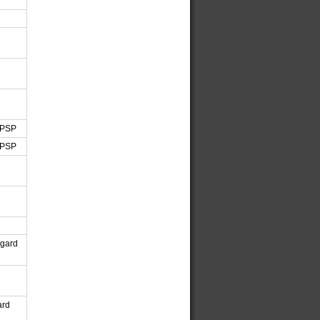
 PSP
 PSP
ogard
ard