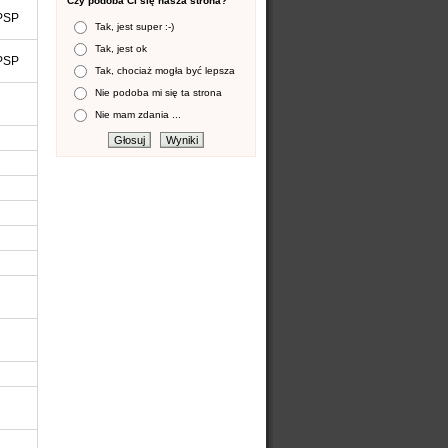
Czy podoba Ci się nasza strona?
 PSP
Tak, jest super :-)
Tak, jest ok
 PSP
Tak, chociaż mogła być lepsza
Nie podoba mi się ta strona
Nie mam zdania ...