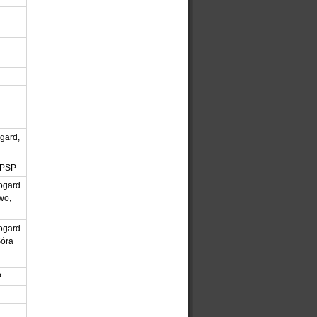
gard,
 PSP
ogard
wo,
ogard
Góra
P