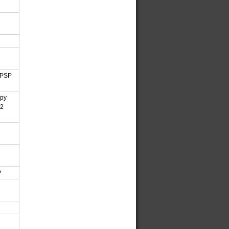
 PSP
ępy
12
P