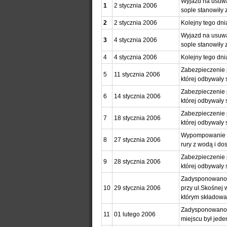
Wyjazd na usuwa
1
2 stycznia 2006
sople stanowiły 
2
2 stycznia 2006
Kolejny tego dn
Wyjazd na usuwa
3
4 stycznia 2006
sople stanowiły 
4
4 stycznia 2006
Kolejny tego dn
Zabezpieczenie 
5
11 stycznia 2006
której odbywały 
Zabezpieczenie 
6
14 stycznia 2006
której odbywały 
Zabezpieczenie 
7
18 stycznia 2006
której odbywały 
Wypompowanie wo
8
27 stycznia 2006
rury z wodą i dos
Zabezpieczenie 
9
28 stycznia 2006
której odbywały 
Zadysponowano 
10
29 stycznia 2006
przy ul.Skośnej 
którym składowa
Zadysponowano z
11
01 lutego 2006
miejscu był jede