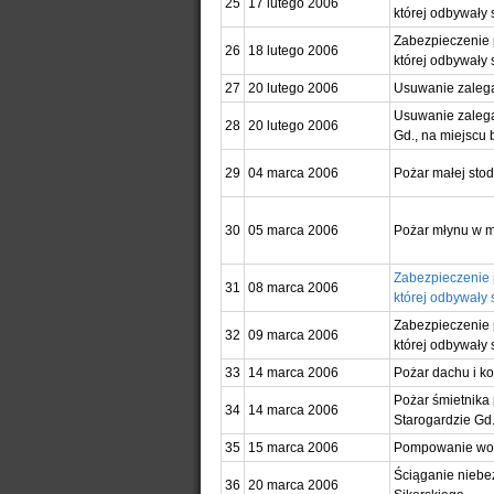
25
17 lutego 2006
której odbywały 
Zabezpieczenie 
26
18 lutego 2006
której odbywały 
27
20 lutego 2006
Usuwanie zalega
Usuwanie zalega
28
20 lutego 2006
Gd., na miejscu 
29
04 marca 2006
Pożar małej stod
30
05 marca 2006
Pożar młynu w m
Zabezpieczenie 
31
08 marca 2006
której odbywały 
Zabezpieczenie 
32
09 marca 2006
której odbywały
33
14 marca 2006
Pożar dachu i ko
Pożar śmietnika
34
14 marca 2006
Starogardzie Gd
35
15 marca 2006
Pompowanie wody
Ściąganie niebez
36
20 marca 2006