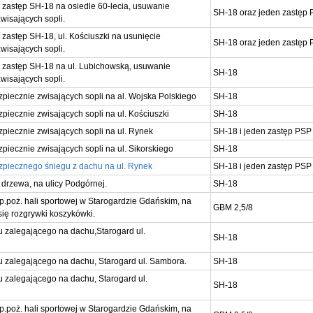
astęp SH-18 na osiedle 60-lecia, usuwanie
SH-18 oraz jeden zastęp
wisających sopli.
astęp SH-18, ul. Kościuszki na usunięcie
SH-18 oraz jeden zastęp
wisających sopli.
zastęp SH-18 na ul. Lubichowską, usuwanie
SH-18
wisających sopli.
piecznie zwisających sopli na al. Wojska Polskiego
SH-18
iecznie zwisających sopli na ul. Kościuszki
SH-18
piecznie zwisających sopli na ul. Rynek
SH-18 i jeden zastęp PSP
iecznie zwisających sopli na ul. Sikorskiego
SH-18
piecznego śniegu z dachu na ul. Rynek
SH-18 i jeden zastęp PSP
 drzewa, na ulicy Podgórnej.
SH-18
p.poż. hali sportowej w Starogardzie Gdańskim, na
GBM 2,5/8
się rozgrywki koszykówki.
 zalegającego na dachu,Starogard ul.
SH-18
 zalegającego na dachu, Starogard ul. Sambora.
SH-18
 zalegającego na dachu, Starogard ul.
SH-18
p.poż. hali sportowej w Starogardzie Gdańskim, na