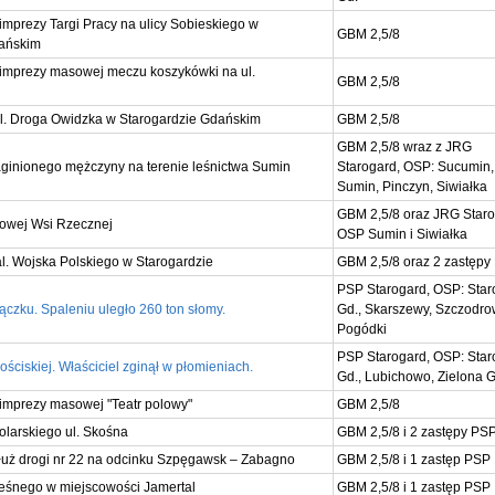
imprezy Targi Pracy na ulicy Sobieskiego w
GBM 2,5/8
dańskim
imprezy masowej meczu koszykówki na ul.
GBM 2,5/8
ul. Droga Owidzka w Starogardzie Gdańskim
GBM 2,5/8
GBM 2,5/8 wraz z JRG
ginionego mężczyny na terenie leśnictwa Sumin
Starogard, OSP: Sucumin,
Sumin, Pinczyn, Siwiałka
GBM 2,5/8 oraz JRG Staro
owej Wsi Rzecznej
OSP Sumin i Siwiałka
l. Wojska Polskiego w Starogardzie
GBM 2,5/8 oraz 2 zastępy
PSP Starogard, OSP: Star
czku. Spaleniu uległo 260 ton słomy.
Gd., Skarszewy, Szczodro
Pogódki
PSP Starogard, OSP: Star
ciskiej. Właściciel zginął w płomieniach.
Gd., Lubichowo, Zielona 
imprezy masowej "Teatr polowy"
GBM 2,5/8
olarskiego ul. Skośna
GBM 2,5/8 i 2 zastępy PS
łuż drogi nr 22 na odcinku Szpęgawsk – Zabagno
GBM 2,5/8 i 1 zastęp PSP
leśnego w miejscowości Jamertal
GBM 2,5/8 i 1 zastęp PSP