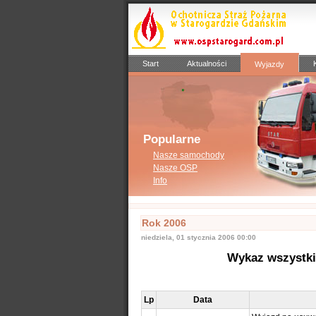
Start
Aktualności
Wyjazdy
Popularne
Nasze samochody
Nasze OSP
Info
Rok 2006
niedziela, 01 stycznia 2006 00:00
Wykaz wszystki
Lp
Data