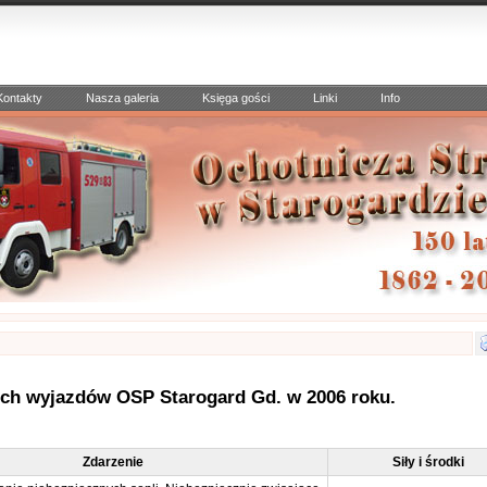
Kontakty
Nasza galeria
Księga gości
Linki
Info
ch wyjazdów OSP Starogard Gd. w 2006 roku.
Zdarzenie
Siły i środki