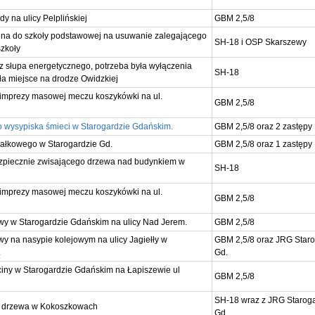
 na ulicy Pelplińskiej
GBM 2,5/8
na do szkoły podstawowej na usuwanie zalegającego
SH-18 i OSP Skarszewy
szkoły
z słupa energetycznego, potrzeba była wyłączenia
SH-18
ła miejsce na drodze Owidzkiej
imprezy masowej meczu koszykówki na ul.
GBM 2,5/8
o wysypiska śmieci w Starogardzie Gdańskim.
GBM 2,5/8 oraz 2 zastępy
ałkowego w Starogardzie Gd.
GBM 2,5/8 oraz 1 zastępy
zpiecznie zwisającego drzewa nad budynkiem w
SH-18
imprezy masowej meczu koszykówki na ul.
GBM 2,5/8
awy w Starogardzie Gdańskim na ulicy Nad Jerem.
GBM 2,5/8
wy na nasypie kolejowym na ulicy Jagiełły w
GBM 2,5/8 oraz JRG Star
.
Gd.
zciny w Starogardzie Gdańskim na Łapiszewie ul
GBM 2,5/8
SH-18 wraz z JRG Starog
z drzewa w Kokoszkowach
Gd.