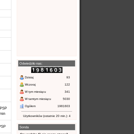
Odwiedziło nas:
Dzisiaj
93
Wczoraj
122
W tym miesiącu
341
W tamtym miesiącu
5030
Ogółem
1981603
 PSP
umin
Użytkowników (ostatnie 20 min.): 4
 PSP
Sonda