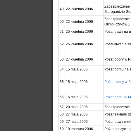
Zabezpieczenie 
49
22 kwietnia 2006
Starogardzie G
Zabezpieczenie 
50
22 kwietnia 2006
Olimpijczyków 1
51
25 kwietnia 2006
Pożar trawy na 
52
26 kwietnia 2006
Poszukiwania za
53
27 kwietnia 2006
Pożar obory w N
54
15 maja 2006
Pożar domu na a
55
15 maja 2006
Pożar słomy w Bą
56
16 maja 2006
Pożar domu w Moś
57
20 maja 2006
Zabezpieczenie 
58
27 maja 2006
Pożar zakładu st
59
27 maja 2006
Pożar trawy wzd
60
10 czerwca 2006
Pożar poszycia 