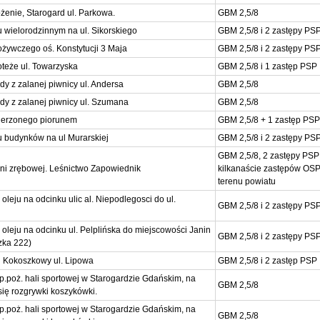
żenie, Starogard ul. Parkowa.
GBM 2,5/8
 wielorodzinnym na ul. Sikorskiego
GBM 2,5/8 i 2 zastępy PS
ożywczego oś. Konstytucji 3 Maja
GBM 2,5/8 i 2 zastępy PS
oteże ul. Towarzyska
GBM 2,5/8 i 1 zastęp PSP
 z zalanej piwnicy ul. Andersa
GBM 2,5/8
 z zalanej piwnicy ul. Szumana
GBM 2,5/8
derzonego piorunem
GBM 2,5/8 + 1 zastęp PSP
 budynków na ul Murarskiej
GBM 2,5/8 i 2 zastępy PS
GBM 2,5/8, 2 zastępy PSP
ni zrębowej. Leśnictwo Zapowiednik
kilkanaście zastępów OSP
terenu powiatu
leju na odcinku ulic al. Niepodlegosci do ul.
GBM 2,5/8 i 2 zastępy PS
leju na odcinku ul. Pelplińska do miejscowości Janin
GBM 2,5/8 i 2 zastępy PS
zka 222)
i Kokoszkowy ul. Lipowa
GBM 2,5/8 i 2 zastęp PSP
p.poż. hali sportowej w Starogardzie Gdańskim, na
GBM 2,5/8
się rozgrywki koszykówki.
p.poż. hali sportowej w Starogardzie Gdańskim, na
GBM 2,5/8