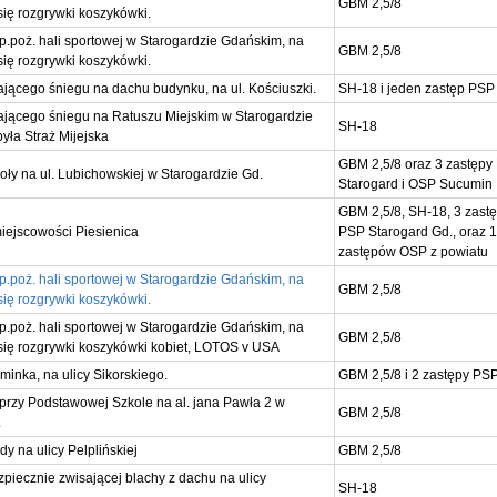
GBM 2,5/8
się rozgrywki koszykówki.
p.poż. hali sportowej w Starogardzie Gdańskim, na
GBM 2,5/8
się rozgrywki koszykówki.
jącego śniegu na dachu budynku, na ul. Kościuszki.
SH-18 i jeden zastęp PSP
jącego śniegu na Ratuszu Miejskim w Starogardzie
SH-18
była Straż Mijejska
GBM 2,5/8 oraz 3 zastępy
oły na ul. Lubichowskiej w Starogardzie Gd.
Starogard i OSP Sucumin
GBM 2,5/8, SH-18, 3 zast
iejscowości Piesienica
PSP Starogard Gd., oraz 
zastępów OSP z powiatu
p.poż. hali sportowej w Starogardzie Gdańskim, na
GBM 2,5/8
się rozgrywki koszykówki.
p.poż. hali sportowej w Starogardzie Gdańskim, na
GBM 2,5/8
 się rozgrywki koszykówki kobiet, LOTOS v USA
minka, na ulicy Sikorskiego.
GBM 2,5/8 i 2 zastępy PS
 przy Podstawowej Szkole na al. jana Pawła 2 w
GBM 2,5/8
.
 na ulicy Pelplińskiej
GBM 2,5/8
piecznie zwisającej blachy z dachu na ulicy
SH-18