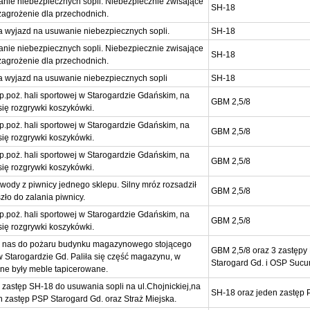
nie niebezpiecznych sopli. Niebezpiecznie zwisające
SH-18
zagrożenie dla przechodnich.
ia wyjazd na usuwanie niebezpiecznych sopli.
SH-18
nie niebezpiecznych sopli. Niebezpiecznie zwisające
SH-18
zagrożenie dla przechodnich.
ia wyjazd na usuwanie niebezpiecznych sopli
SH-18
p.poż. hali sportowej w Starogardzie Gdańskim, na
GBM 2,5/8
się rozgrywki koszykówki.
p.poż. hali sportowej w Starogardzie Gdańskim, na
GBM 2,5/8
się rozgrywki koszykówki.
p.poż. hali sportowej w Starogardzie Gdańskim, na
GBM 2,5/8
się rozgrywki koszykówki.
dy z piwnicy jednego sklepu. Silny mróz rozsadził
GBM 2,5/8
zło do zalania piwnicy.
p.poż. hali sportowej w Starogardzie Gdańskim, na
GBM 2,5/8
się rozgrywki koszykówki.
nas do pożaru budynku magazynowego stojącego
GBM 2,5/8 oraz 3 zastępy
w Starogardzie Gd. Paliła się część magazynu, w
Starogard Gd. i OSP Suc
ne były meble tapicerowane.
astęp SH-18 do usuwania sopli na ul.Chojnickiej,na
SH-18 oraz jeden zastęp
n zastęp PSP Starogard Gd. oraz Straż Miejska.