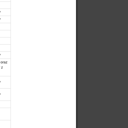
P
P
P
 oraz
 z
P
P