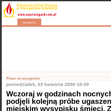
Start
Wyjazdy
Kontakty
Nasza galeria
Aktualności
Popularne
Nasze samochody
Nasze OSP
Info
Pożar na wysypisku
poniedziałek, 03 kwietnia 2006 18:49
Wczoraj w godzinach nocnych
podjęli kolejną próbe ugasze
miejskim wysypisku śmieci. 