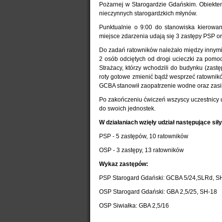
Pożarnej w Starogardzie Gdańskim. Obiektem
nieczynnych starogardzkich młynów.
Punktualnie o 9:00 do stanowiska kierowa
miejsce zdarzenia udają się 3 zastępy PSP 
Do zadań ratowników należało między innym
2 osób odciętych od drogi ucieczki za pom
Strażacy, którzy wchodzili do budynku (zas
roty gotowe zmienić bądź wesprzeć ratownik
GCBA stanowił zaopatrzenie wodne oraz zasil
Po zakończeniu ćwiczeń wszyscy uczestnicy u
do swoich jednostek.
W działaniach wzięły udział następujące siły 
PSP - 5 zastępów, 10 ratowników
OSP - 3 zastępy, 13 ratowników
Wykaz zastępów:
PSP Starogard Gdański: GCBA 5/24,SLRd, S
OSP Starogard Gdański: GBA 2,5/25, SH-18
OSP Siwiałka: GBA 2,5/16