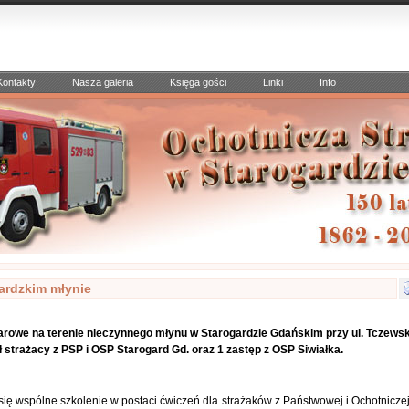
Kontakty
Nasza galeria
Księga gości
Linki
Info
gardzkim młynie
żarowe na terenie nieczynnego młynu w Starogardzie Gdańskim przy ul. Tczewsk
ł strażacy z PSP i OSP Starogard Gd. oraz 1 zastęp z OSP Siwiałka.
się wspólne szkolenie w postaci ćwiczeń dla strażaków z Państwowej i Ochotniczej