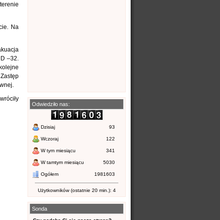
terenie
cie. Na
akuacja
HD –32.
kolejne
 Zastęp
wnej.
wróciły
Odwiedziło nas:
Dzisiaj
93
Wczoraj
122
W tym miesiącu
341
W tamtym miesiącu
5030
Ogółem
1981603
Użytkowników (ostatnie 20 min.): 4
Sonda