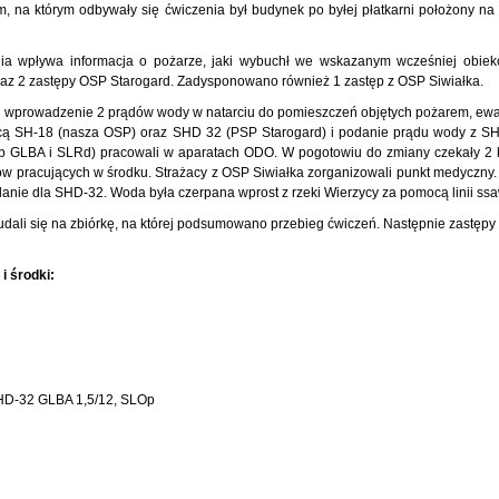
, na którym odbywały się ćwiczenia był budynek po byłej płatkarni położony na 
nia wpływa informacja o pożarze, jaki wybuchł we wskazanym wcześniej obiek
oraz 2 zastępy OSP Starogard. Zadysponowano również 1 zastęp z OSP Siwiałka.
i wprowadzenie 2 prądów wody w natarciu do pomieszczeń objętych pożarem, ew
ocą SH-18 (nasza OSP) oraz SHD 32 (PSP Starogard) i podanie prądu wody z S
tęp GLBA i SLRd) pracowali w aparatach ODO. W pogotowiu do zmiany czekały 2 
ów pracujących w środku. Strażacy z OSP Siwiałka zorganizowali punkt medyczny.
anie dla SHD-32. Woda była czerpana wprost z rzeki Wierzycy za pomocą linii ssa
dali się na zbiórkę, na której podsumowano przebieg ćwiczeń. Następnie zastępy 
i środki:
HD-32 GLBA 1,5/12, SLOp