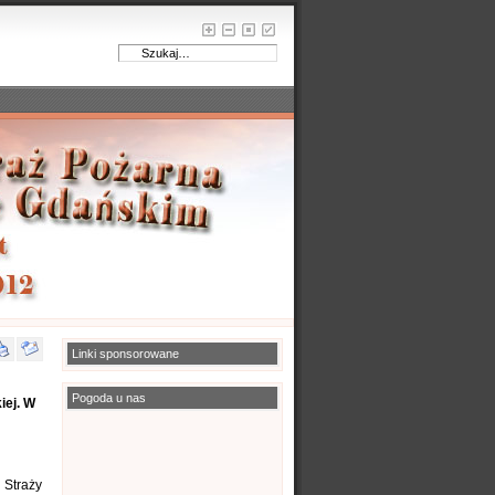
Linki sponsorowane
Pogoda u nas
iej. W
 Straży