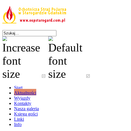
Start
Aktualności
Wyjazdy
Kontakty
Nasza galeria
Księga gości
Linki
Info