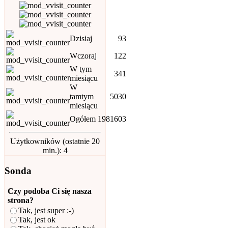
Dzisiaj
93
Wczoraj
122
W tym
341
miesiącu
W
tamtym
5030
miesiącu
Ogółem
1981603
Użytkowników (ostatnie 20
min.): 4
Sonda
Czy podoba Ci się nasza
strona?
Tak, jest super :-)
Tak, jest ok