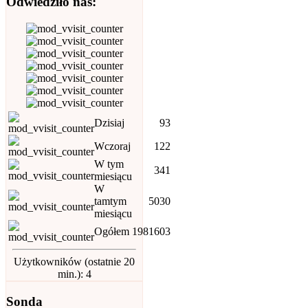
Odwiedziło nas:
Dzisiaj
93
Wczoraj
122
W tym
341
miesiącu
W
tamtym
5030
miesiącu
Ogółem
1981603
Użytkowników (ostatnie 20
min.): 4
Sonda