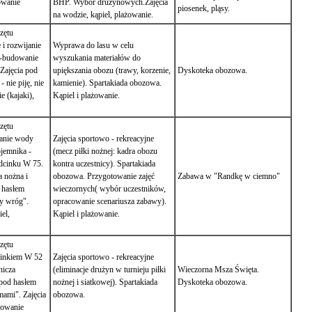
owanie
BHP. Wybór drużynowych.Zajęcia
piosenek, pląsy.
na wodzie, kąpiel, plażowanie.
zętu
 i rozwijanie
Wyprawa do lasu w celu
 -budowanie
wyszukania materiałów do
. Zajęcia pod
upiększania obozu (trawy, korzenie,
Dyskoteka obozowa.
 nie piję, nie
kamienie). Spartakiada obozowa.
e (kajaki),
Kąpiel i plażowanie.
zętu
wanie wody
Zajęcia sportowo - rekreacyjne
jemnika -
(mecz piłki nożnej: kadra obozu
odcinku W 75.
kontra uczestnicy). Spartakiada
a nożna i
obozowa. Przygotowanie zajęć
Zabawa w "Randkę w ciemno"
d hasłem
wieczornych( wybór uczestników,
ny wróg".
opracowanie scenariusza zabawy).
iel,
Kąpiel i plażowanie.
zętu
cinkiem W 52
Zajęcia sportowo - rekreacyjne
nicza
(eliminacje drużyn w turnieju piłki
Wieczorna Msza Święta.
 pod hasłem
nożnej i siatkowej). Spartakiada
Dyskoteka obozowa.
mami". Zajęcia
obozowa.
żowanie