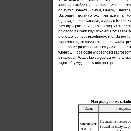
kadra opiekuńcza i pomocnicza. Wśród uczest
drużyny z Bobowa, Zblewa, Osieka, Osiecznej
Starogard. Tak jak co roku i tym razem na mło
ogniska, konkurs karaoke, wybory miss obozu
zawody w piłce nożnej i siatkowej. W miarę m
położono na konkursy i szkolenia związane ze
pierwszej pomocy przedmedycznej stanowiły 
zapoznać się ze sprzętem do nurkowania, pr
30m. Szczególnymi dniami były czwartek 12 l
wtorek 17 lipca gdzie w obecności zaproszon
strażackich. Wszystkie zajęcia zarówno te sp
zajęć który wyglądał w następująco:
Plan pracy obozu szkol
Dzień
Przedpołud
Przyjazd na miejsce o
poniedziałek
Podział na drużyny, pr
09-07-07