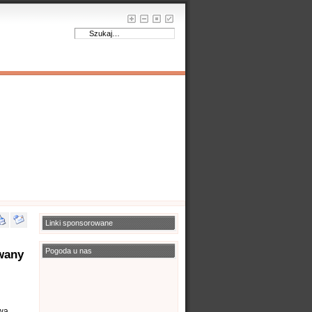
Linki sponsorowane
Pogoda u nas
owany
owa