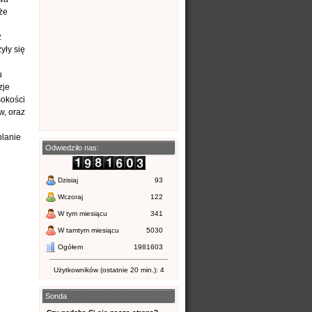
że
z
yły się
u
zje
sokości
w, oraz
planie
Odwiedziło nas:
Dzisiaj
93
Wczoraj
122
W tym miesiącu
341
W tamtym miesiącu
5030
Ogółem
1981603
Użytkowników (ostatnie 20 min.): 4
Sonda