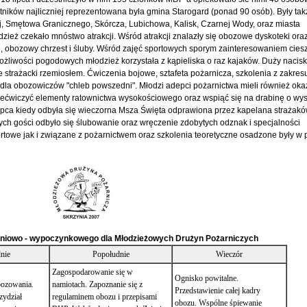
ników najliczniej reprezentowana była gmina Starogard (ponad 90 osób). Były tak
, Smętowa Granicznego, Skórcza, Lubichowa, Kalisk, Czarnej Wody, oraz miasta
dzież czekało mnóstwo atrakcji. Wśród atrakcji znalazły się obozowe dyskoteki ora
, obozowy chrzest i śluby. Wśród zajęć sportowych sporym zainteresowaniem ciesz
ożliwości pogodowych młodzież korzystała z kąpieliska o raz kajaków. Duży nacisk
 strażacki rzemiosłem. Ćwiczenia bojowe, sztafeta pożarnicza, szkolenia z zakres
dla obozowiczów "chleb powszedni". Młodzi adepci pożarnictwa mieli również oka
zećwiczyć elementy ratownictwa wysokościowego oraz wspiąć się na drabinę o wy
ipca kiedy odbyła się wieczorna Msza Święta odprawiona przez kapelana strażakó
ych gości odbyło się ślubowanie oraz wręczenie zdobytych odznak i specjalności
ortowe jak i związane z pożarnictwem oraz szkolenia teoretyczne osadzone były w 
eniowo - wypoczynkowego dla Młodzieżowych Drużyn Pożarniczych
nie
Popołudnie
Wieczór
Zagospodarowanie się w
Ognisko powitalne.
bozowania.
namiotach. Zapoznanie się z
Przedstawienie całej kadry
zydział
regulaminem obozu i przepisami
obozu. Wspólne śpiewanie