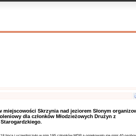
Kontakty
Nasza galeria
Księga gości
Linki
Info
 w miejscowości Skrzynia nad jeziorem Słonym organiz
oleniowy dla członków Młodzieżowych Drużyn z
 Starogardzkiego.
 18 lipca i uczestniczyło w nim 195 członków MDP a opiekowało sie nimi 40 osob