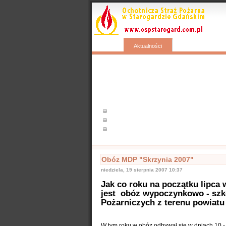
Start
Wyjazdy
Aktualności
Popularne
Nasze samochody
Nasze OSP
Info
Obóz MDP "Skrzynia 2007"
niedziela, 19 sierpnia 2007 10:37
Jak co roku na początku lipca
jest obóz wypoczynkowo - szk
Pożarniczych z terenu powiatu
W tym roku w obóz odbywał sie w dniach 10 -