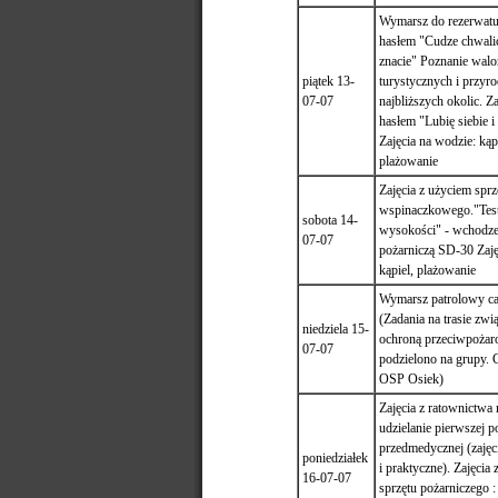
Wymarsz do rezerwatu
hasłem "Cudze chwali
znacie" Poznanie wal
piątek 13-
turystycznych i przyr
07-07
najbliższych okolic. Z
hasłem "Lubię siebie i
Zajęcia na wodzie: kąpi
plażowanie
Zajęcia z użyciem sprz
wspinaczkowego."Test
sobota 14-
wysokości" - wchodze
07-07
pożarniczą SD-30 Zaję
kąpiel, plażowanie
Wymarsz patrolowy ca
(Zadania na trasie zwi
niedziela 15-
ochroną przeciwpoża
07-07
podzielono na grupy. 
OSP Osiek)
Zajęcia z ratownictwa
udzielanie pierwszej 
przedmedycznej (zajęci
poniedziałek
i praktyczne). Zajęcia
16-07-07
sprzętu pożarniczego :