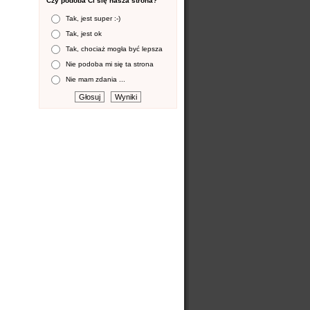
Czy podoba Ci się nasza strona?
Tak, jest super :-)
Tak, jest ok
Tak, chociaż mogła być lepsza
Nie podoba mi się ta strona
Nie mam zdania ...