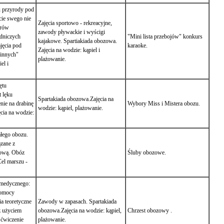
 przyrody pod
cie swego nie
Zajęcia sportowo - rekreacyjne,
orów
zawody pływackie i wyścigi
odniczych
"Mini lista przebojów" konkurs
kajakowe. Spartiakiada obozowa.
ajęcia pod
karaoke.
Zajęcia na wodzie: kąpiel i
 innych"
plażowanie.
el i
ętu
 lęku
Spartakiada obozowa.Zajęcia na
nie na drabinę
Wybory Miss i Mistera obozu.
wodzie: kąpiel, plażowanie.
cia na wodzie:
łego obozu.
ązane z
rową. Obóz
Śluby obozowe.
Cel marszu -
 medycznego:
pomocy
a teoretyczne
Zawody w zapasach. Spartakiada
 z użyciem
obozowa.Zajęcia na wodzie: kąpiel,
Chrzest obozowy .
 ćwiczenie
plażowanie.