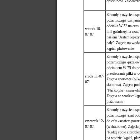
opiekunów. Zakwater
Zawody z użyciem spr
pożarniczego -zwijanie
odcinka W 52 na czas
wtorek 10-
linii gaśniczej na czas
07-07
hasłem "Jestem lepszy -
palę". Zajęcia na wodzi
kąpiel, plażowanie
Zawody z użyciem spr
pożarniczego -przele
odcinkiem W 75 do po
przetłaczanie piłki w 
środa 11-07-
Zajęcia sportowe (piłk
07
siatkowa). Zajęcia po
"Narkotyki - śmiertel
Zajęcia na wodzie: kąp
plażowanie
Zawody z użyciem spr
pożarniczego -rzut od
czwartek 12-
do celu -sztafeta pożar
07-07
(wahadłowo). Zajęcia
"Radzę sobie z proble
na wodzie: kąpiel, pla