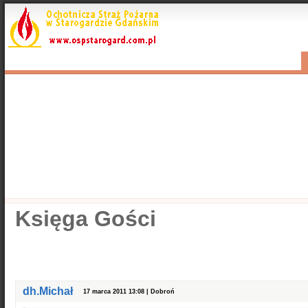
Start
Aktualności
Wyjazdy
Kontakty
Nasza galeria
Popularne
Nasze samochody
Nasze OSP
Info
Księga Gości
dh.Michał
17 marca 2011 13:08 | Dobroń