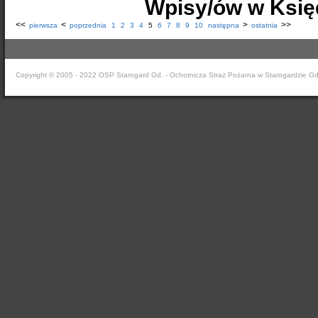
Wpisy/ów w Księ
<<
<
>
>>
pierwsza
poprzednia
1
2
3
4
5
6
7
8
9
10
następna
ostatnia
Copyright © 2005 - 2022 OSP Starogard Gd. - Ochotnicza Straż Pożarna w Starogardzie G