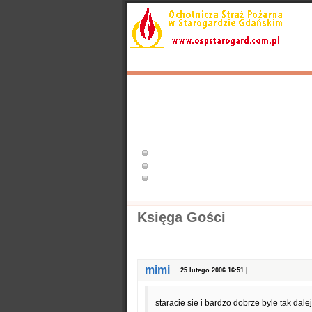
Start
Aktualności
Wyjazdy
Popularne
Nasze samochody
Nasze OSP
Info
Księga Gości
mimi
25 lutego 2006 16:51 |
staracie sie i bardzo dobrze byle tak dal