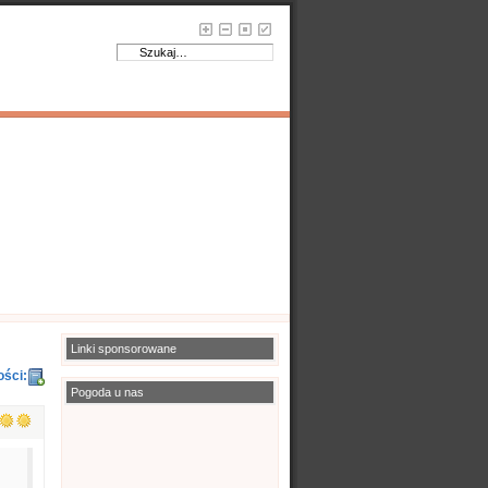
Linki sponsorowane
ości:
Pogoda u nas