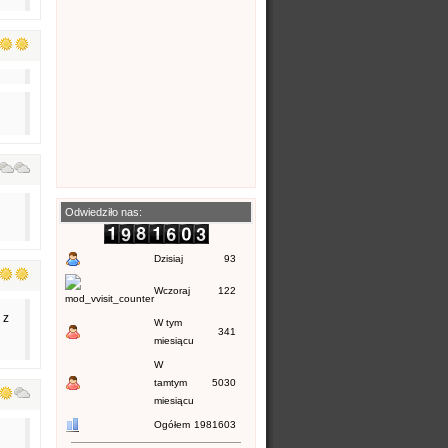
Odwiedziło nas:
Dzisiaj
93
Wczoraj
122
 z
W tym
341
miesiącu
W
tamtym
5030
miesiącu
Ogółem
1981603