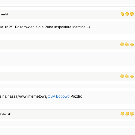
dański
ała. rnPS. Pozdrowienia dla Pana Inspektora Marcina :-)
że na naszą www internetową
OSP Bobowo
Pozdro
 Gdański