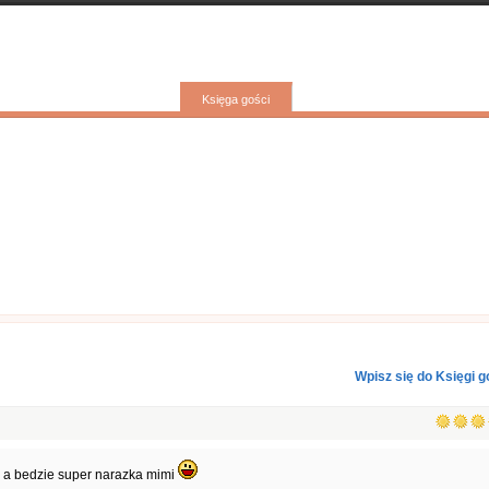
Kontakty
Nasza galeria
Linki
Info
Księga gości
Wpisz się do Księgi g
ej a bedzie super narazka mimi