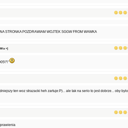
ADNA STRONKA POZDRAWIAM WOJTEK SGGW FROM WAWKA
Wia =]
05\"\"
iejszy ten woz strazacki heh zartuje:P)... ale tak na serio to jest dobrze... oby bylo
aprawienia