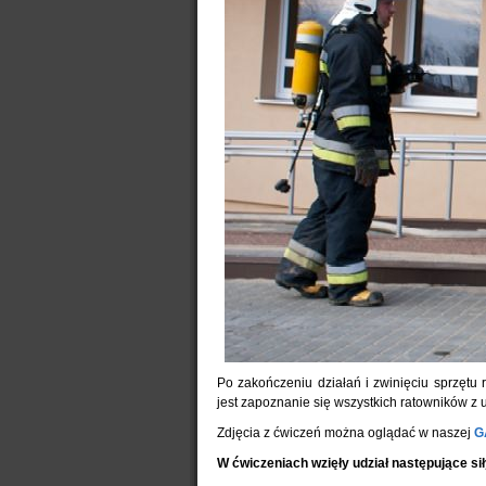
Po zakończeniu działań i zwinięciu sprzętu
jest zapoznanie się wszystkich ratowników 
Zdjęcia z ćwiczeń można oglądać w naszej
G
W ćwiczeniach wzięły udział następujące siły