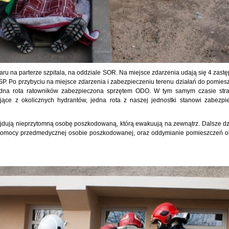
u na parterze szpitala, na oddziale SOR. Na miejsce zdarzenia udają się 4 zast
SP. Po przybyciu na miejsce zdarzenia i zabezpieczeniu terenu działań do pomies
dna rota ratowników zabezpieczona sprzętem ODO. W tym samym czasie str
ające z okolicznych hydrantów, jedna rota z naszej jednostki stanowi zabezpi
ajdują nieprzytomną osobę poszkodowaną, którą ewakuują na zewnątrz. Dalsze dz
 pomocy przedmedycznej osobie poszkodowanej, oraz oddymianie pomieszczeń o