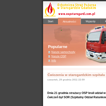
Start
Wyjazdy
Aktualności
Popularne
Nasze samochody
Nasze OSP
Info
Ćwiczenia w starogardzkim szpitalu
czwartek, 29 grudnia 2011 22:59
Dnia 21 grudnia strażacy OSP brali udział
ćwiczeń był SOR (Szpitalny Odział Ratunko