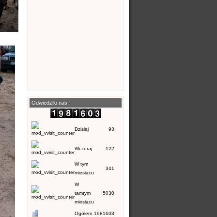
Odwiedziło nas:
Dzisiaj
93
Wczoraj
122
W tym
341
miesiącu
W
tamtym
5030
miesiącu
Ogółem
1981603