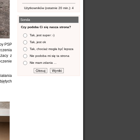
Użytkowników (ostatnie 20 min.): 4
Sonda
Czy podoba Ci się nasza strona?
Tak, jest super :-)
Tak, jest ok
ępy PSP
Tak, chociaż mogła być lepsza
zczenia
ażacy z
Nie podoba mi się ta strona
eczenie
Nie mam zdania ...
iałania
bjętych