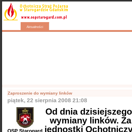
Start
Wyjazdy
Kontakty
Nasza galeria
Aktualności
Popularne
Nasze samochody
Nasze OSP
Info
Zaproszenie do wymiany linków
piątek, 22 sierpnia 2008 21:08
Od dnia dzisiejszeg
wymiany linków. Z
jednostki Ochotnicz
OSP Starogard