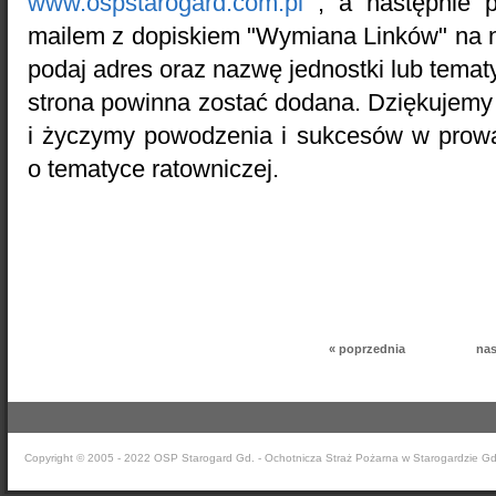
www.ospstarogard.com.pl
, a następnie p
mailem z dopiskiem "Wymiana Linków" na n
podaj adres oraz nazwę jednostki lub tematy
strona powinna zostać dodana. Dziękujemy
i życzymy powodzenia i sukcesów w prowa
o tematyce ratowniczej.
« poprzednia
nas
Copyright © 2005 - 2022 OSP Starogard Gd. - Ochotnicza Straż Pożarna w Starogardzie G