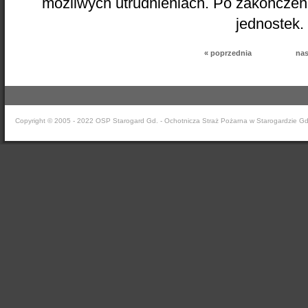
możliwych utrudnieniach. Po zakończen
jednostek.
« poprzednia
nas
Copyright © 2005 - 2022 OSP Starogard Gd. - Ochotnicza Straż Pożarna w Starogardzie G