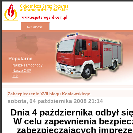
Start
Wyjazdy
Kontakty
Nasza galeria
Aktualności
Popularne
Nasze samochody
Nasze OSP
Info
Zabezpieczenie XVII biegu Kociewskiego.
sobota, 04 października 2008 21:14
Dnia 4 października odbył si
W celu zapewnienia bezpiec
zabezpieczających imprezę 