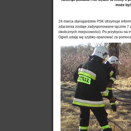
może być 
24 marca starogardzkie PSK otrzymuje inform
zdarzenia zostaje zadysponowane łącznie 7 
okolicznych miejscowości). Po przybyciu na mie
Ogień udaję się szybko opanować za pomocą