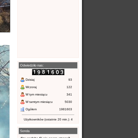
Odwiedziło nas:
Dzisiaj
93
Wczoraj
122
W tym miesiącu
341
W tamtym miesiącu
5030
Ogółem
1981603
Użytkowników (ostatnie 20 min.): 4
Sonda