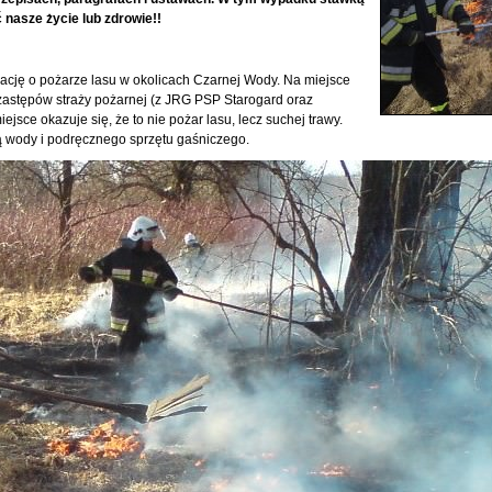
nasze życie lub zdrowie!!
ację o pożarze lasu w okolicach Czarnej Wody. Na miejsce
zastępów straży pożarnej (z JRG PSP Starogard oraz
jsce okazuje się, że to nie pożar lasu, lecz suchej trawy.
 wody i podręcznego sprzętu gaśniczego.