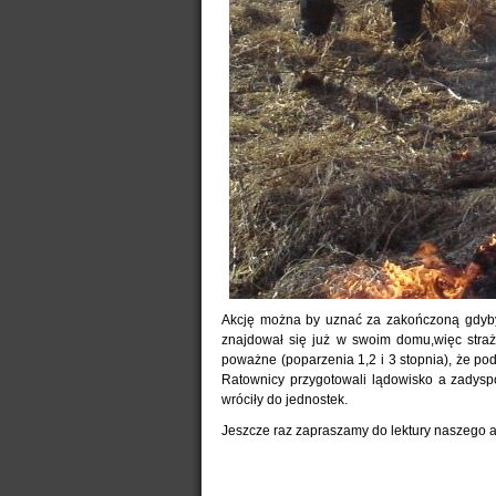
Akcję można by uznać za zakończoną gdyby
znajdował się już w swoim domu,więc straża
poważne (poparzenia 1,2 i 3 stopnia), że p
Ratownicy przygotowali lądowisko a zady
wróciły do jednostek.
Jeszcze raz zapraszamy do lektury naszego ar