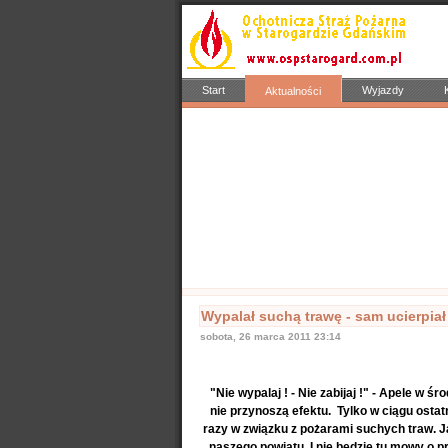
Start
Wyjazdy
Aktualności
Popularne
Nasze samochody
Nasze OSP
Info
Wypalał suchą trawę - sam ucierpiał
sobota, 26 marca 2011 23:14
"Nie wypalaj ! - Nie zabijaj !" - Apele w
nie przynoszą efektu. Tylko w ciągu osta
razy w związku z pożarami suchych traw. 
naszego powiatu. I nie będzie tu mowy o 