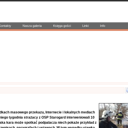
Kontakty
Nasza galeria
Księga gości
Linki
Info
 środkach masowego przekazu, Internecie i lokalnych mediach
tniego tygodnia strażacy z OSP Starogard interweniowali 10
Jaka kara może spotkać podpalacza niech pokaże przykład z
przepisach, paragrafach i ustawach. W tym wypadku stawką