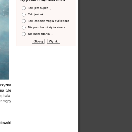
Czy podoba Ci się nasza strona?
Tak, jest super :-)
Tak, jest ok
Tak, chociaż mogła być lepsza
Nie podoba mi się ta strona
Nie mam zdania ...
żczyzna
na tyle
pitala.
zastępy
ndowski