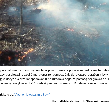
 nie informacja, że w wyniku tego pożaru została poparzona jedna osoba. Mę
cy pospieszyli udzielić mu pierwszej pomocy. Jak się okazało obrażenia były 
odjęto decyzje o przetransportowaniu poszkodowanego za pomocą śmigłowca do sz
sponowany śmigłowiec LPR odebrał poszkodowanego. Działania zakończono a 
tykułu pt.:
"Apel o niewypalanie traw"
Foto: dh Marek Liss , dh Sławomir Lewa