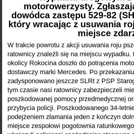
motorowerzysty. Zgłasza
dowódca zastępu 529-82 (SH
który wracając z usuwania ro
miejsce zdar
W trakcie powrotu z akcji usuwania roju pszc
ratownicy znaleźli się na miejscu wypadku.
okolicy Rokocina doszło do potrącenia mo
dostawczy marki Mercedes. Po przekazani
zadysponowano jeszcze SLRt z PSP Starog
tym czasie nasi ratownicy zabezpieczeli miej
poszkodowanej pomocy przedmedycznej ora
przybycia policji. Poszkodowanego 34-letn
podejżeniem złamania jeden z kończyn dol
miejsce zespołowi pogotownia ratunkowego