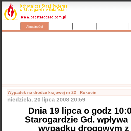
Start
Wyjazdy
Kontakty
Nasza galeria
Aktualności
Popularne
Nasze samochody
Nasze OSP
Info
Wypadek na drodze krajowej nr 22 - Rokocin
niedziela, 20 lipca 2008 20:59
Dnia 19 lipca o godz 10
Starogardzie Gd. wpływa 
wypadku drogowym z 