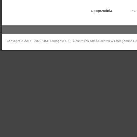
« poprzednia
nas
Copyright © 2005 - 2022 OSP Starogard Gd. - Ochotnicza Straż Pożarna w Starogardzie G