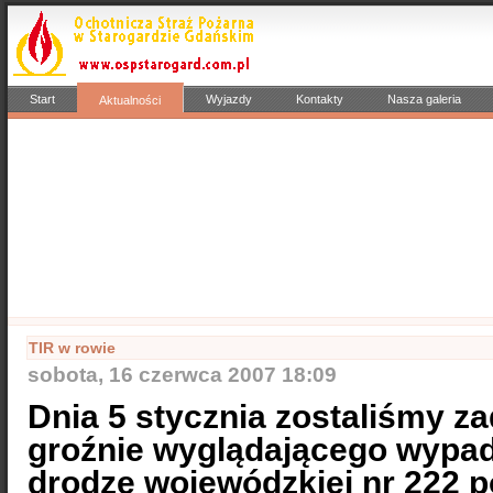
Start
Wyjazdy
Kontakty
Nasza galeria
Aktualności
Popularne
Nasze samochody
Nasze OSP
Info
TIR w rowie
sobota, 16 czerwca 2007 18:09
Dnia 5 stycznia zostaliśmy 
groźnie wyglądającego wypa
drodze wojewódzkiej nr 222 