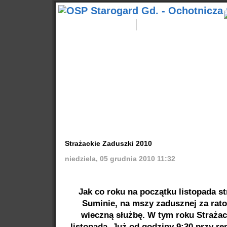
Aktualności
Start
Wyjazdy
Kontakty
Popularne
Nasze samochody
Nasze OSP
Info
Strażackie Zaduszki 2010
niedziela, 05 grudnia 2010 11:32
Jak co roku na początku listopada s
Suminie, na mszy zadusznej za rato
wieczną służbę. W tym roku Strażac
listopada. Już od godziny 9:30 przy r