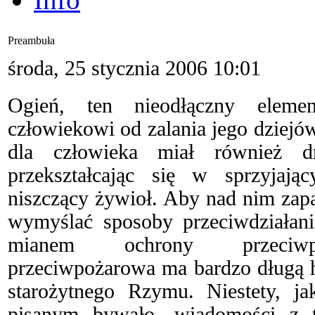
Preambuła
środa, 25 stycznia 2006 10:01
Ogień, ten nieodłączny eleme
człowiekowi od zalania jego dziejó
dla człowieka miał również dr
przekształcając się w sprzyjają
niszczący żywioł. Aby nad nim zap
wymyślać sposoby przeciwdziałani
mianem ochrony przeciwp
przeciwpożarowa ma bardzo długą h
starożytnego Rzymu. Niestety, j
pisanym bywało, wiadomości z 