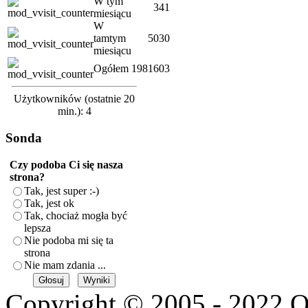
W tym
341
miesiącu
W
tamtym
5030
miesiącu
Ogółem
1981603
Użytkowników (ostatnie 20
min.): 4
Sonda
Czy podoba Ci się nasza
strona?
Tak, jest super :-)
Tak, jest ok
Tak, chociaż mogła być
lepsza
Nie podoba mi się ta
strona
Nie mam zdania ...
Copyright © 2005 - 2022 O