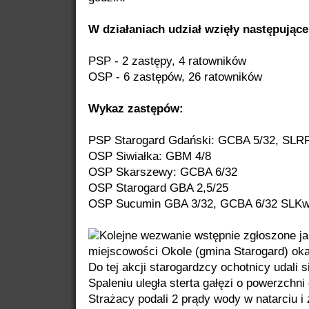
W działaniach udział wzięły następujące s
PSP - 2 zastępy, 4 ratowników
OSP - 6 zastępów, 26 ratowników
Wykaz zastępów:
PSP Starogard Gdański: GCBA 5/32, SLR
OSP Siwiałka: GBM 4/8
OSP Skarszewy: GCBA 6/32
OSP Starogard GBA 2,5/25
OSP Sucumin GBA 3/32, GCBA 6/32 SLK
Kolejne wezwanie wstępnie zgłoszone ja
miejscowości Okole (gmina Starogard) okaz
Do tej akcji starogardzcy ochotnicy udali
Spaleniu uległa sterta gałęzi o powerzch
Strażacy podali 2 prądy wody w natarciu i