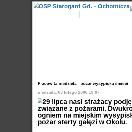
Aktualności
Start
Wyjazdy
Kontakty
Popularne
Nasze samochody
Nasze OSP
Info
Pracowita niedziela - pożar wysypiska śmieci -
niedziela, 03 lutego 2008 19:07
29 lipca nasi strażacy podję
związane z pożarami. Dwukrot
ogniem na miejskim wysypisku
pożar sterty gałęzi w Okolu.