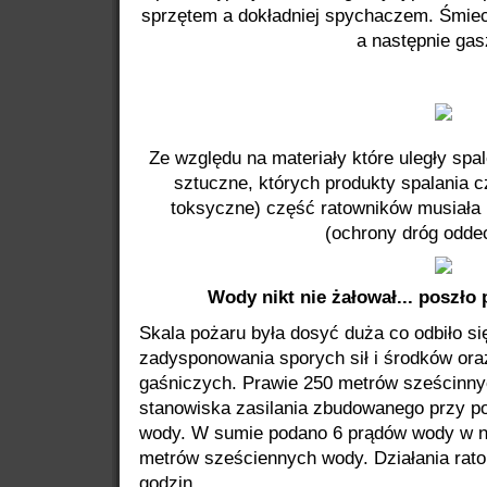
sprzętem a dokładniej spychaczem. Śmiec
a następnie gas
Ze względu na materiały które uległy spa
sztuczne, których produkty spalania c
toksyczne) część ratowników musiał
(ochrony dróg odd
Wody nikt nie żałował... poszło p
Skala pożaru była dosyć duża co odbiło si
zadysponowania sporych sił i środków or
gaśniczych. Prawie 250 metrów sześcinn
stanowiska zasilania zbudowanego przy po
wody. W sumie podano 6 prądów wody w nat
metrów sześciennych wody. Działania rato
godzin.