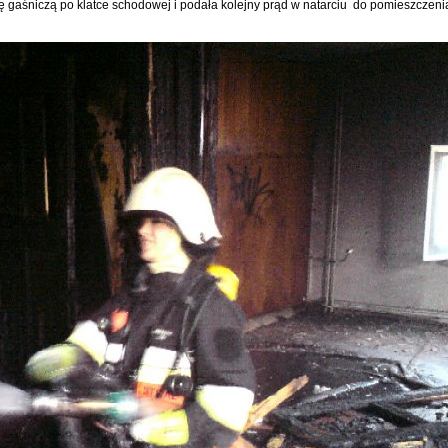
 gaśniczą po klatce schodowej i podała kolejny prąd w natarciu do pomieszczeni