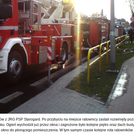
ów z JRG PSP Starogard. Po przybyciu na miejsce ratownicy zastali rozwinięty poż
u. Ogień wychodził już przez okna i zagrożone było kolejne piętro oraz dach bud
 okno do płonącego pomieszczenia. W tym samym czasie kolejne rota ratowników