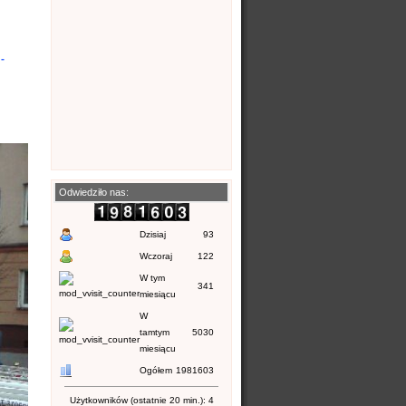
-
Odwiedziło nas:
Dzisiaj
93
Wczoraj
122
W tym
341
miesiącu
W
tamtym
5030
miesiącu
Ogółem
1981603
Użytkowników (ostatnie 20 min.): 4