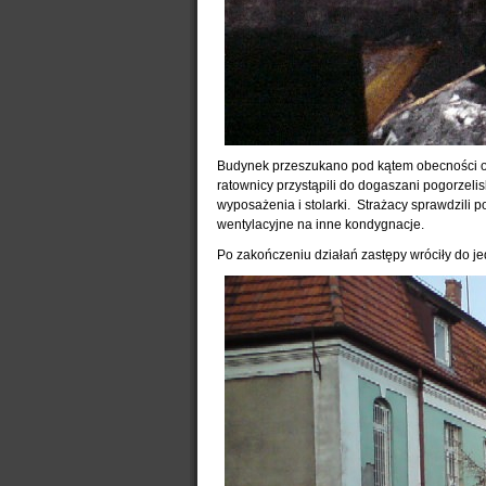
Budynek przeszukano pod kątem obecności osó
ratownicy przystąpili do dogaszani pogorze
wyposażenia i stolarki. Strażacy sprawdzili po
wentylacyjne na inne kondygnacje.
Po zakończeniu działań zastępy wróciły do j