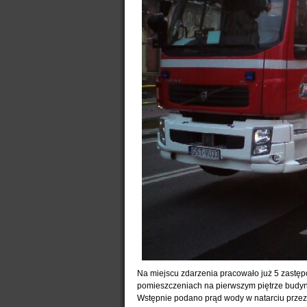
Na miejscu zdarzenia pracowało już 5 zastęp
pomieszczeniach na pierwszym piętrze budynk
Wstępnie podano prąd wody w natarciu przez