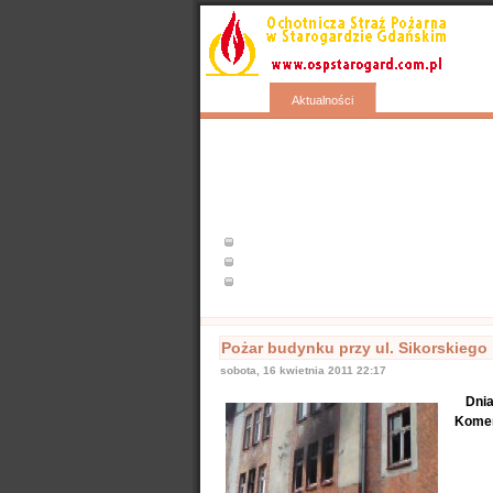
Start
Wyjazdy
Aktualności
Popularne
Nasze samochody
Nasze OSP
Info
Pożar budynku przy ul. Sikorskiego
sobota, 16 kwietnia 2011 22:17
Dnia
Komen