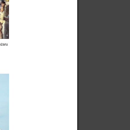
ożaru