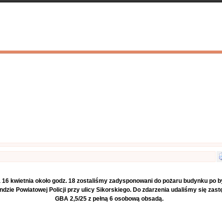
Kontakty
Nasza galeria
Księga gości
Linki
Info
 16 kwietnia około godz. 18 zostaliśmy zadysponowani do pożaru budynku po b
dzie Powiatowej Policji przy ulicy Sikorskiego. Do zdarzenia udaliśmy się zas
GBA 2,5/25 z pełną 6 osobową obsadą.