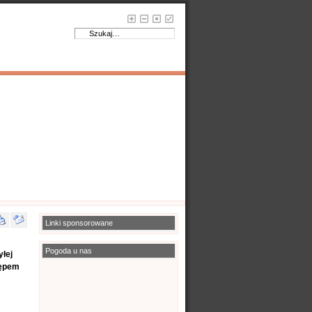
Linki sponsorowane
Pogoda u nas
yłej
tępem