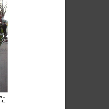
ar w
ynku.