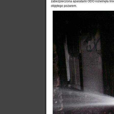
zabezpieczona aparatami ODO rozwinęła linię
objętego pożarem.