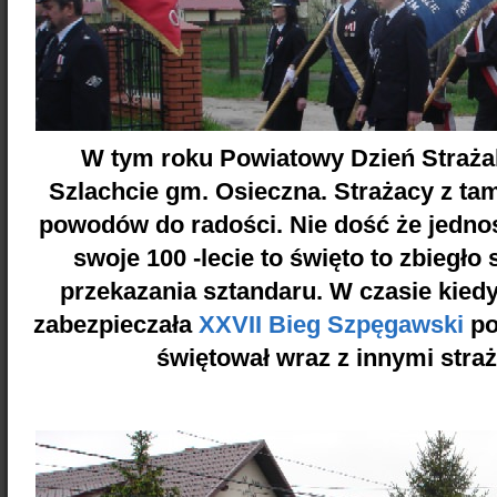
W tym roku Powiatowy Dzień Straż
Szlachcie gm. Osieczna. Strażacy z tam
powodów do radości. Nie dość że jednos
swoje 100 -lecie to święto to zbiegło 
przekazania sztandaru. W czasie kied
zabezpieczała
XXVII Bieg Szpęgawski
po
świętował wraz z innymi stra