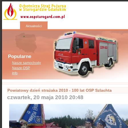
Start
Wyjazdy
Kontakty
Nasza galeria
Aktualności
Popularne
Nasze samochody
Nasze OSP
Info
Powiatowy dzień strażaka 2010 - 100 lat OSP Szlachta
czwartek, 20 maja 2010 20:48