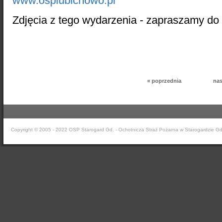
www.osplubichowo.pl
Zdjęcia z tego wydarzenia - zapraszamy do 
« poprzednia
nas
Copyright © 2005 - 2022 OSP Starogard Gd. - Ochotnicza Straż Pożarna w Starogardzie G