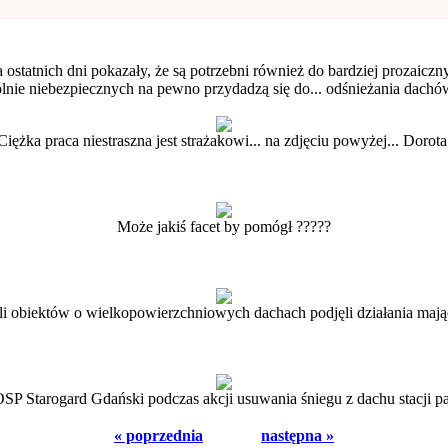
 ostatnich dni pokazały, że są potrzebni również do bardziej prozaic
lnie niebezpiecznych na pewno przydadzą się do... odśnieżania dachów
Ciężka praca niestraszna jest strażakowi... na zdjęciu powyżej... Dorota
Może jakiś facet by pomógł ?????
eli obiektów o wielkopowierzchniowych dachach podjęli działania mając
OSP Starogard Gdański podczas akcji usuwania śniegu z dachu stacji pa
« poprzednia
następna »