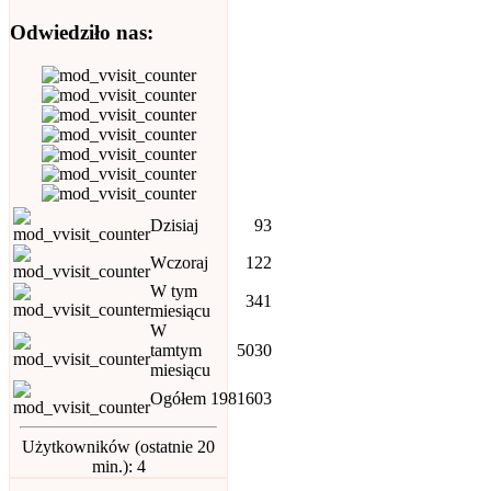
Odwiedziło nas:
Dzisiaj
93
Wczoraj
122
W tym
341
miesiącu
W
tamtym
5030
miesiącu
Ogółem
1981603
Użytkowników (ostatnie 20
min.): 4