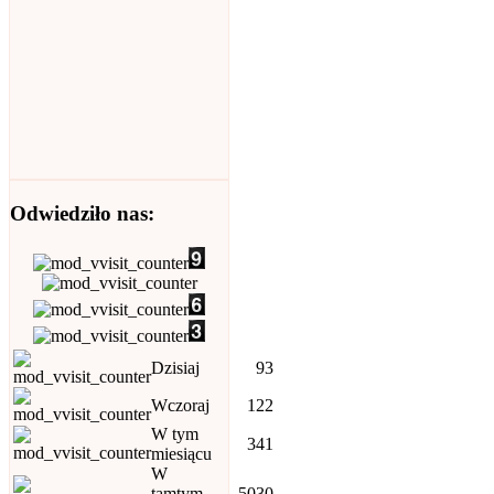
Odwiedziło nas:
Dzisiaj
93
Wczoraj
122
W tym
341
miesiącu
W
tamtym
5030