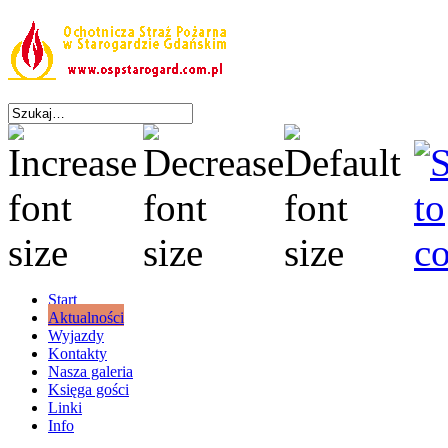
Start
Aktualności
Wyjazdy
Kontakty
Nasza galeria
Księga gości
Linki
Info